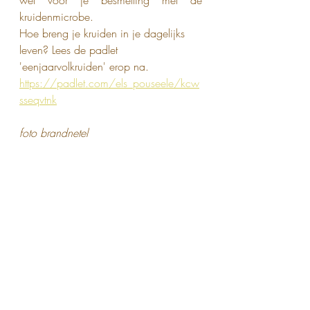
wel voor je besmetting met de 
kruidenmicrobe. 
Hoe breng je kruiden in je dagelijks 
leven? Lees de padlet 
'eenjaarvolkruiden' erop na.
https://padlet.com/els_pouseele/kcw
sseqvtnk
foto brandnetel