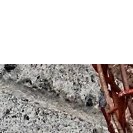
welkom
mij