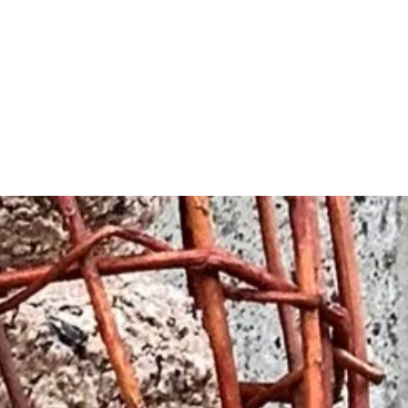
n aanbod
kruidenrecepten
spijkerpad
de agenda
wie is Belisama