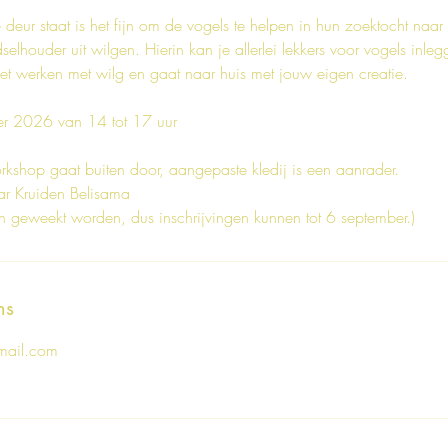
 deur staat is het fijn om de vogels te helpen in hun zoektocht na
lhouder uit wilgen. Hierin kan je allerlei lekkers voor vogels inlegg
et werken met wilg en gaat naar huis met jouw eigen creatie.
r 2026 van 14 tot 17 uur
shop gaat buiten door, aangepaste kledij is een aanrader.
aar Kruiden Belisama
 geweekt worden, dus inschrijvingen kunnen tot 6 september.)
ns
mail.com