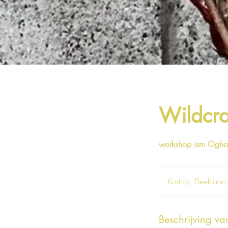
Wildcra
workshop ism Ogh
Kortrijk, Beeklaa
Beschrijving va