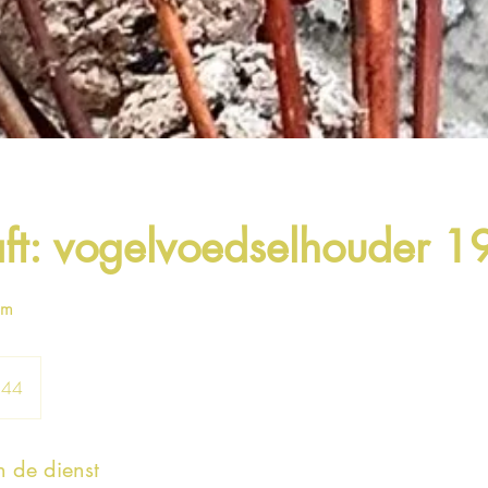
ft: vogelvoedselhouder 19
am
n 44
n de dienst