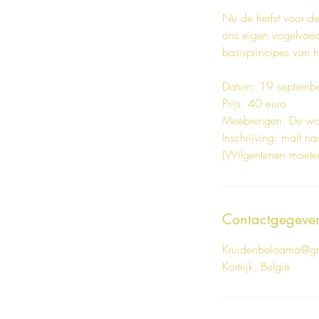
Nu de herfst voor de
ons eigen vogelvoedse
basisprincipes van h
Datum: 19 septembe
Prijs: 40 euro
Meebrengen: De work
Inschrijving: mail n
(Wilgentenen moeten
Contactgegeve
Kruidenbelisama@g
Kortrijk, België