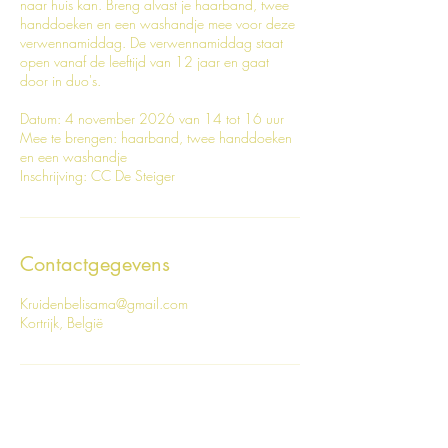
naar huis kan. Breng alvast je haarband, twee
handdoeken en een washandje mee voor deze
verwennamiddag. De verwennamiddag staat
open vanaf de leeftijd van 12 jaar en gaat
door in duo's.
Datum: 4 november 2026 van 14 tot 16 uur
Mee te brengen: haarband, twee handdoeken
en een washandje
Inschrijving: CC De Steiger
Contactgegevens
Kruidenbelisama@gmail.com
Kortrijk, België