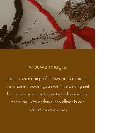
vrouwenmagie
Elke nieuwe maan geeft nieuwe kansen. Samen
met andere vrouwen gaan we in verbinding met
het thema van die maan, met moeder aarde en
met elkaar. We ondersteunen elkaar in een
(online) vrouwencirkel.
Contact