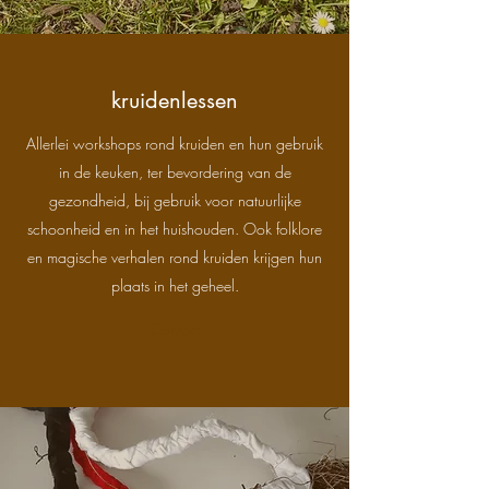
kruidenlessen
Allerlei workshops rond kruiden en hun gebruik
in de keuken, ter bevordering van de
gezondheid, bij gebruik voor natuurlijke
schoonheid en in het huishouden. Ook folklore
en magische verhalen rond kruiden krijgen hun
plaats in het geheel.
Contact