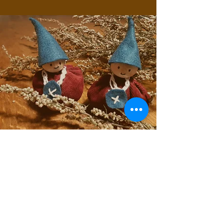
kinderavontuur
'Kleine heksen' en 'grote kabouters' van het
lager onderwijs zijn welkom om samen de
natuur en zichzelf te ontdekken. We gaan het
avontuur aan rond een bepaald thema.