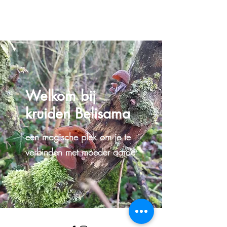
Welkom bij
kruiden Belisama
een magische plek om je te
verbinden met moeder aarde